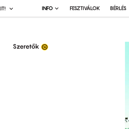
INFO
FESZTIVÁLOK
BÉRLÉS
IT!
Infó,
asztó
esemény,
terembérlés
menü
Szeretők