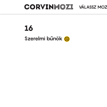
VÁLASSZ MOZ
Mozivál
Ugrás
menü
a
16
tartalomra
Szerelmi bűnök