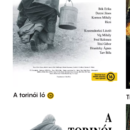
A torinói ló
T