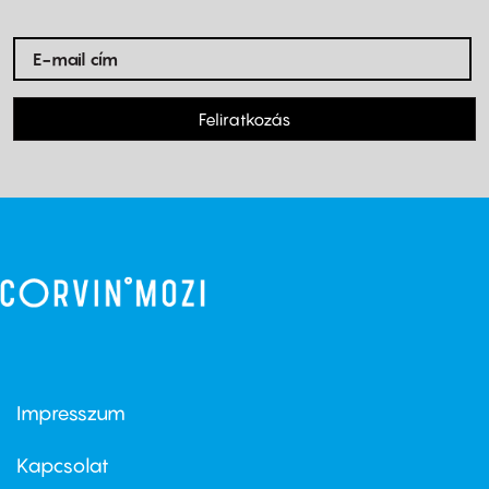
Feliratkozás
Impresszum
Footer
menu
first
Kapcsolat