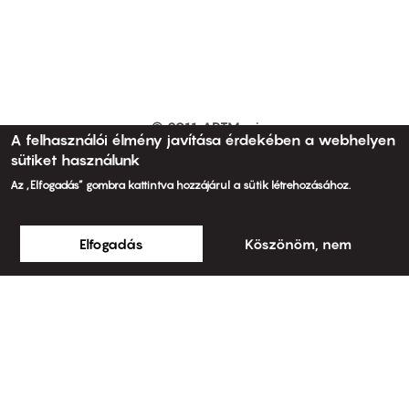
© 2011 ARTMozi
Footer
A felhasználói élmény javítása érdekében a webhelyen
other
sütiket használunk
links
Általános Szerződési Feltételek
Az „Elfogadás” gombra kattintva hozzájárul a sütik létrehozásához.
BudapestFilm
Adatkezelési tájékoztató
Elfogadás
Köszönöm, nem