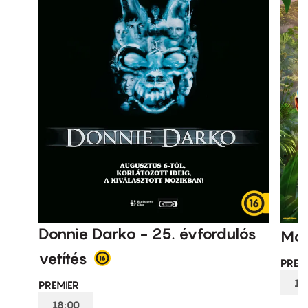
Donnie Darko - 25. évfordulós
Man
vetítés
PREM
15
PREMIER
18:00