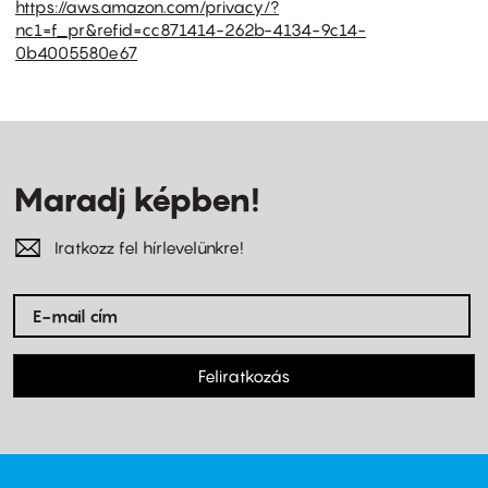
https://aws.amazon.com/privacy/?
nc1=f_pr&refid=cc871414-262b-4134-9c14-
0b4005580e67
Maradj képben!
Iratkozz fel hírlevelünkre!
Feliratkozás