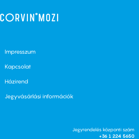
Impresszum
Footer
menu
first
Kapcsolat
Házirend
Footer
menu
second
Jegyvásárlási információk
Jegyrendelés központi szám
+36 1 224 5650