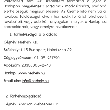
változásért sem. Az Üzemeltető fenntartja a jogot a
Honlapon megjelenített tartalmak módosítására, továbbá
elérhetőségük megszüntetésére. Az Üzemeltető nem vállal
továbbá felelősséget olyan, harmadik fél által létrehozott,
továbbított, vagy publikált anyagokért, melyek a Honlaphoz
kapcsolódnak, vagy amelyre hivatkoznak.
Tárhelyszolgáltató adatai
Cégnév:
Nethely Kft.
Székhely:
1115 Budapest, Halmi utca 29.
Cégjegyzékszám:
01-09-961790
Adószám:
23358005-2-43
Honlap
:
www.nethely.hu
Email cím:
info@nethely.hu
2.
Tárhelyszolgáltató
Cégnév: Amazon Webserver Co.