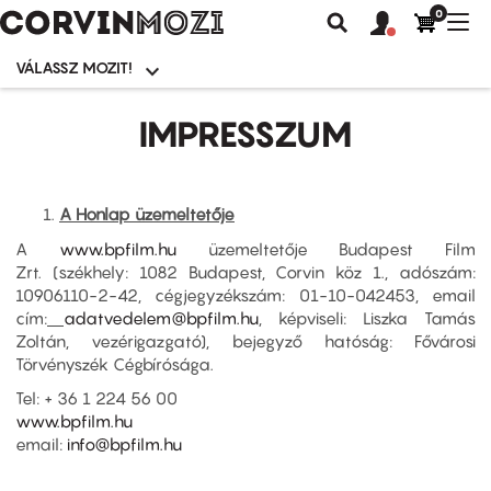
0
Felhasználói
Felhasznál
Nav
Keresés
fiók
fiók
átk
menü
menüje
VÁLASSZ MOZIT!
Moziválasztó
menü
Ugrás
a
IMPRESSZUM
tartalomra
A Honlap üzemeltetője
A
www.bpfilm.hu
üzemeltetője Budapest Film
Zrt.
(székhely: 1082 Budapest, Corvin köz 1., adószám:
10906110-2-42, cégjegyzékszám: 01-10-042453, email
cím:
adatvedelem@bpfilm.hu
, képviseli: Liszka Tamás
Zoltán, vezérigazgató), bejegyző hatóság: Fővárosi
Törvényszék Cégbírósága.
Tel: + 36 1 224 56 00
www.bpfilm.hu
email:
info@bpfilm.hu