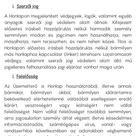
Szerzői jog
A Honlapon megjelenített védjegyek, logók, valamint egyéb
anyagok szerzői jogi védelem alatt állnak. Kifejezett
előzetes írásbeli hozzájárulás nélkül harmadik személy
semmilyen módon és jogcímen nem használhatja, nem
másolhatja, nem terjesztheti, és nem teheti közzé. Tilos a
Honlapon előzetes írásbeli hozzájárulás nélkül bármilyen
más honlaphoz kapcsolást (linket) létrehozni. Lajstromozott
védjegy, valamint szerzői jogi védelem alatt álló mű
jogellenes felhasználása jogi eljárást vonhat maga után.
Felelősség
Az Üzemeltető a Honlap használatából, illetve annak
bármikor, bármilyen okból, bármilyen időtartamra
bekövetkező elérhetetlenné válásából esetlegesen eredő
kárért, veszteségért vagy költségért nem vállal
felelősséget. Nem vállal felelősséget továbbá semmilyen,
arra jogosulatlan személy által végzett, illetve késedelmes
információátadás, számítógépes vírus, vonal- vagy
rendszerhiba következtében az adatokban végbemenő