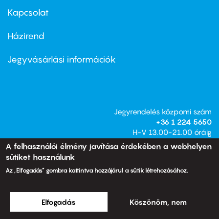
first
Kapcsolat
Házirend
Footer
menu
second
Jegyvásárlási információk
Jegyrendelés központi szám
+36 1 224 5650
H-V 13.00-21.00 óráig
A felhasználói élmény javítása érdekében a webhelyen
sütiket használunk
Fejlesztés és üzemeltetés:
Az „Elfogadás” gombra kattintva hozzájárul a sütik létrehozásához.
Elfogadás
Köszönöm, nem