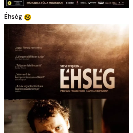
Éhség