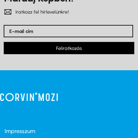
Iratkozz fel hírlevelünkre!
Feliratkozás
Impresszum
Footer
menu