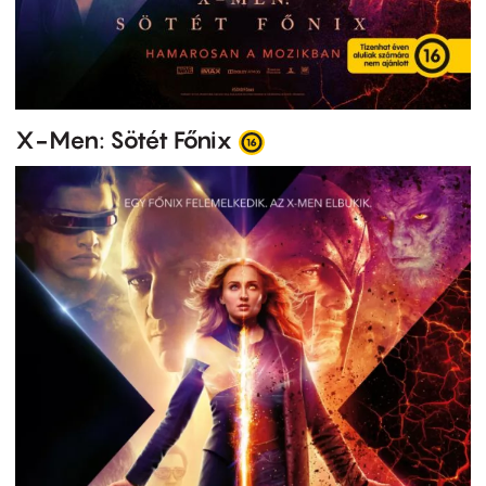
X-Men: Sötét Főnix