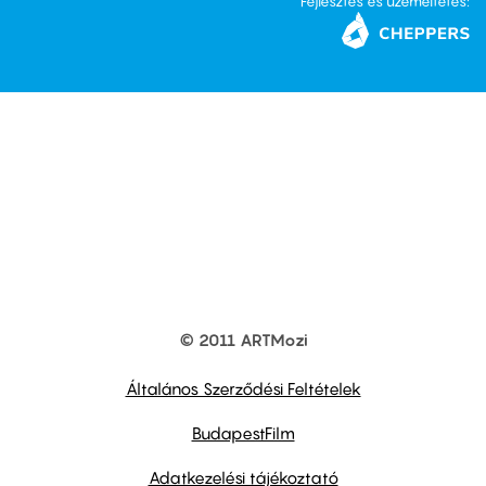
Fejlesztés és üzemeltetés:
© 2011 ARTMozi
Footer
other
links
Általános Szerződési Feltételek
BudapestFilm
Adatkezelési tájékoztató