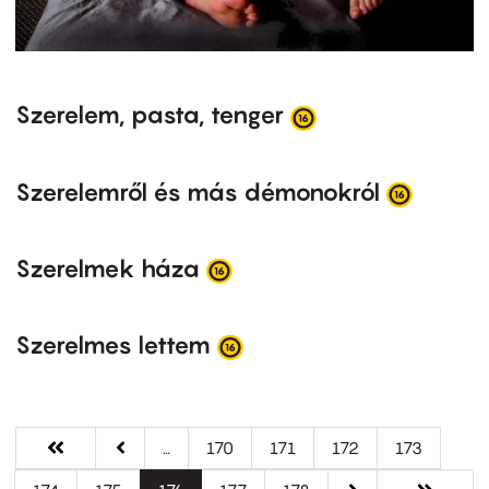
Szerelem, pasta, tenger
Szerelemről és más démonokról
Szerelmek háza
Szerelmes lettem
Oldalszámozás
Első
« Első
Előző
‹‹
…
Oldal
170
Oldal
171
Oldal
172
Oldal
173
oldal
oldal