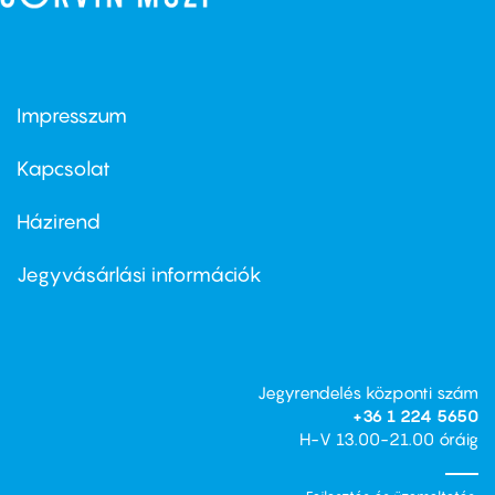
Impresszum
Footer
menu
first
Kapcsolat
Házirend
Footer
menu
second
Jegyvásárlási információk
Jegyrendelés központi szám
+36 1 224 5650
H-V 13.00-21.00 óráig