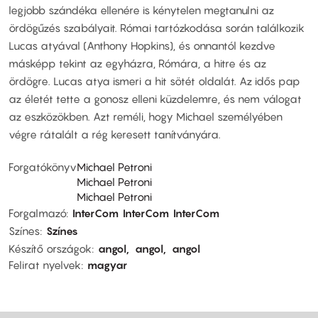
legjobb szándéka ellenére is kénytelen megtanulni az
ördögűzés szabályait. Római tartózkodása során találkozik
Lucas atyával (Anthony Hopkins), és onnantól kezdve
másképp tekint az egyházra, Rómára, a hitre és az
ördögre. Lucas atya ismeri a hit sötét oldalát. Az idős pap
az életét tette a gonosz elleni küzdelemre, és nem válogat
az eszközökben. Azt reméli, hogy Michael személyében
végre rátalált a rég keresett tanítványára.
Forgatókönyv
Michael Petroni
Michael Petroni
Michael Petroni
Forgalmazó
InterCom
InterCom
InterCom
Színes
Színes
Készítő országok
angol
angol
angol
Felirat nyelvek
magyar