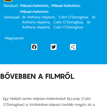
Rendező
Mikael Hafström
Mikael Hafström
Mikael Hafström
Színészek
Sir Anthony Hopkins
Colin O'Donoghue
Sir
Anthony Hopkins
Colin O'Donoghue
Sir
Anthony Hopkins
Colin O'Donoghue
Megosztom
Facebook
Twitter
Share
BŐVEBBEN A FILMRŐL
Egy hitéből szinte teljesen kiábrándult ifjú pap (Colin
O'Donoghue) a Vatikánban képezi tovább magát, és a