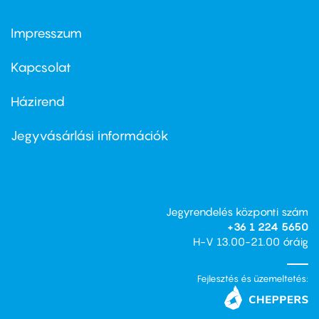
Impresszum
Footer
menu
first
Kapcsolat
Házirend
Footer
menu
second
Jegyvásárlási információk
Jegyrendelés központi szám
+36 1 224 5650
H-V 13.00-21.00 óráig
Fejlesztés és üzemeltetés: