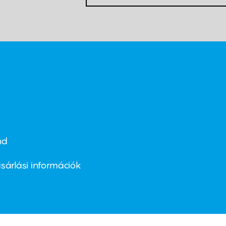
nd
ter
nu
sárlási információk
ond