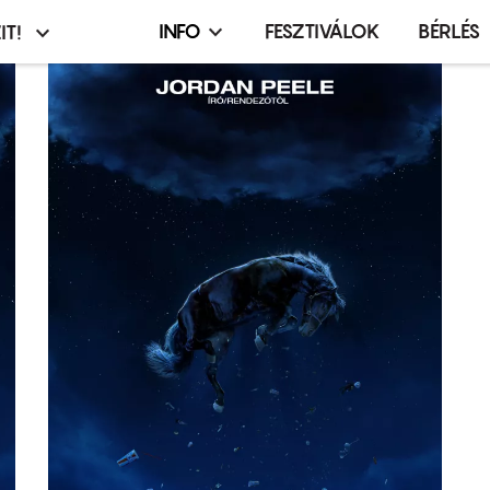
INFO
FESZTIVÁLOK
BÉRLÉS
IT!
Infó,
asztó
esemény,
terembérlés
menü