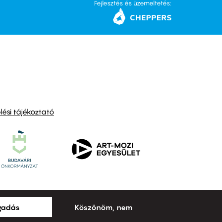
Fejlesztés és üzemeltetés:
ési tájékoztató
ogadás
Köszönöm, nem