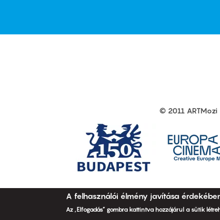
first
sec
© 2011 ARTMozi
Footer
other
links
A felhasználói élmény javítása érdekébe
Az „Elfogadás” gombra kattintva hozzájárul a sütik létr