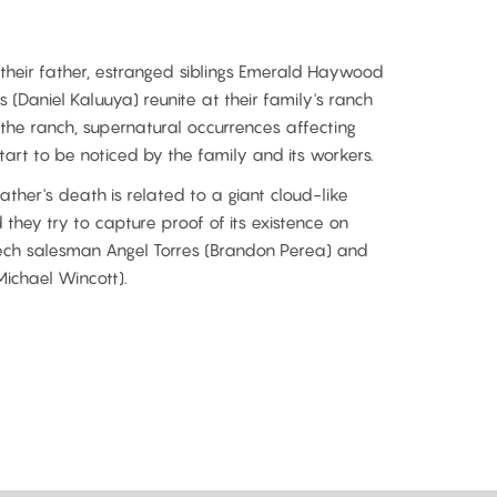
 their father, estranged siblings Emerald Haywood
(Daniel Kaluuya) reunite at their family's ranch
t the ranch, supernatural occurrences affecting
rt to be noticed by the family and its workers.
 father's death is related to a giant cloud-like
they try to capture proof of its existence on
ech salesman Angel Torres (Brandon Perea) and
Michael Wincott).