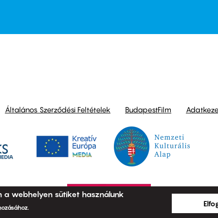
ond
Általános Szerződési Feltételek
BudapestFilm
Adatkezel
n a webhelyen sütiket használunk
Elf
ehozásához.