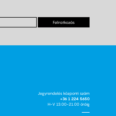
Feliratkozás
Jegyrendelés központi szám
+36 1 224 5650
H-V 13.00-21.00 óráig