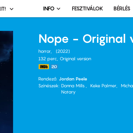
INFO
FESZTIVÁLOK
BÉRLÉS
IT!
Infó,
asztó
esemény,
terembérlés
Nope - Original 
menü
horror
2022
132 perc,
Original version
Rendező
Jordan Peele
Színészek
Donna Mills
Keke Palmer
Micha
Notary