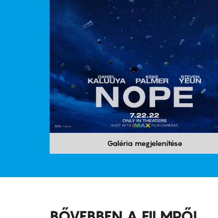
Galéria megjelenítése
BŐVEBBEN A FILMRŐL