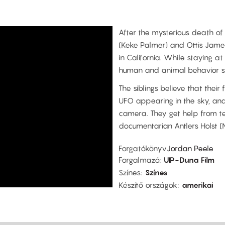
After the mysterious death of
(Keke Palmer) and Ottis James 
in California. While staying a
human and animal behavior sta
The siblings believe that their
UFO appearing in the sky, and 
camera. They get help from t
documentarian Antlers Holst (
Forgatókönyv
Jordan Peele
Forgalmazó
UIP-Duna Film
Színes
Színes
Készítő országok
amerikai