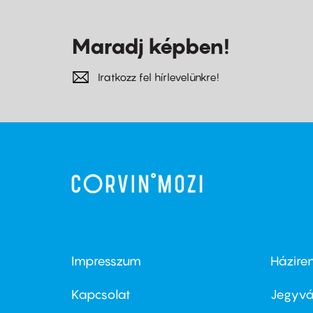
Maradj képben!
Iratkozz fel hírlevelünkre!
Impresszum
Házire
Footer
Foo
menu
me
Kapcsolat
Jegyvá