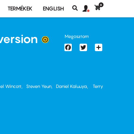
0
Felhasználó
Felhasználói
TERMÉKEK
ENGLISH
fiók
Keresés
fiók
menü
menüje
version
Megosztom
Facebook
Twitter
Share
el Wincott
Steven Yeun
Daniel Kaluuya
Terry