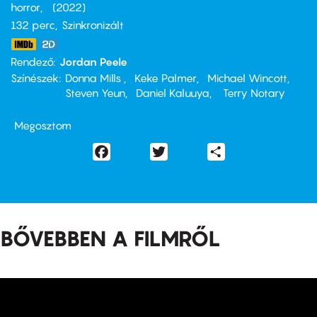
horror
2022
132 perc,
Szinkronizált
Rendező
Jordan Peele
Színészek
Donna Mills
Keke Palmer
Michael Wincott
Steven Yeun
Daniel Kaluuya
Terry Notary
Megosztom
Facebook
Twitter
Share
BŐVEBBEN A FILMRŐL