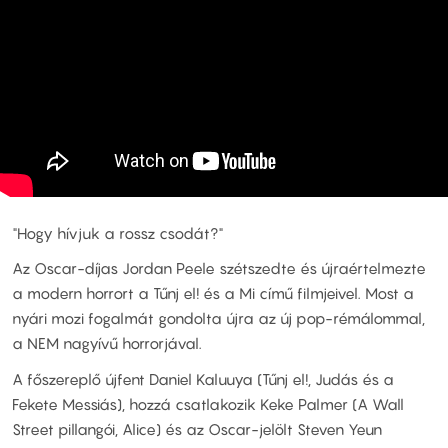
"Hogy hívjuk a rossz csodát?"
Az Oscar-díjas Jordan Peele szétszedte és újraértelmezte
a modern horrort a Tűnj el! és a Mi című filmjeivel. Most a
nyári mozi fogalmát gondolta újra az új pop-rémálommal,
a NEM nagyívű horrorjával.
A főszereplő újfent Daniel Kaluuya (Tűnj el!, Judás és a
Fekete Messiás), hozzá csatlakozik Keke Palmer (A Wall
Street pillangói, Alice) és az Oscar-jelölt Steven Yeun