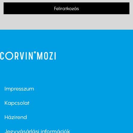
Feliratkozás
Impresszum
Footer
menu
first
Kapcsolat
Házirend
Footer
menu
second
Jegyvásárlási információk