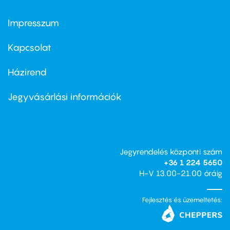
Impresszum
Footer
menu
first
Kapcsolat
Házirend
Footer
menu
second
Jegyvásárlási információk
Jegyrendelés központi szám
+36 1 224 5650
H-V 13.00-21.00 óráig
Fejlesztés és üzemeltetés: