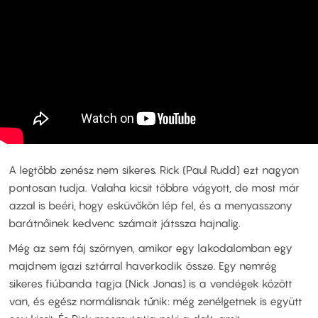
A legtöbb zenész nem sikeres. Rick (Paul Rudd) ezt nagyon
pontosan tudja. Valaha kicsit többre vágyott, de most már
azzal is beéri, hogy esküvőkön lép fel, és a menyasszony
barátnőinek kedvenc számait játssza hajnalig.
Még az sem fáj szörnyen, amikor egy lakodalomban egy
majdnem igazi sztárral haverkodik össze. Egy nemrég
sikeres fiúbanda tagja (Nick Jonas) is a vendégek között
van, és egész normálisnak tűnik: még zenélgetnek is együtt