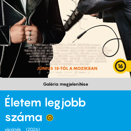
Galéria megjelenítése
Életem legjobb
száma
vígjáték
2026