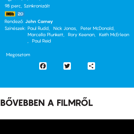
98 perc,
Szinkronizált
Rendező
John Carney
Színészek
Paul Rudd
Nick Jonas
Peter McDonald
Marcella Plunkett
Rory Keenan
Keith McErlean
Paul Reid
Megosztom
Facebook
Twitter
Share
BŐVEBBEN A FILMRŐL