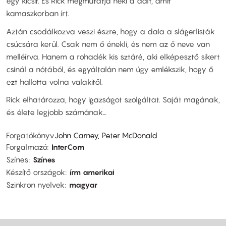
egy kicsit. És Rick megmutatja neki a dalt, amit
kamaszkorban írt.
Aztán csodálkozva veszi észre, hogy a dala a slágerlisták
csúcsára kerül. Csak nem ő énekli, és nem az ő neve van
melléírva. Hanem a rohadék kis sztáré, aki elképesztő sikert
csinál a nótából, és egyáltalán nem úgy emlékszik, hogy ő
ezt hallotta volna valakitől.
Rick elhatározza, hogy igazságot szolgáltat. Saját magának,
és élete legjobb számának…
Forgatókönyv
John Carney, Peter McDonald
Forgalmazó
InterCom
Színes
Színes
Készítő országok
írm amerikai
Szinkron nyelvek
magyar