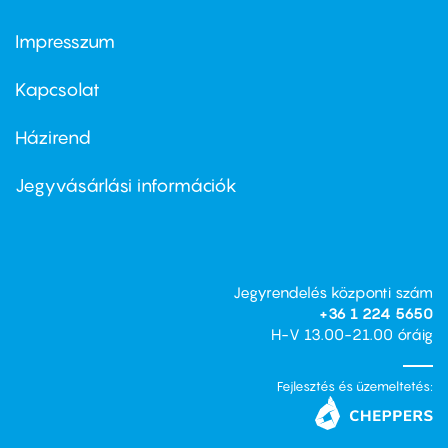
Impresszum
Footer
menu
first
Kapcsolat
Házirend
Footer
menu
second
Jegyvásárlási információk
Jegyrendelés központi szám
+36 1 224 5650
H-V 13.00-21.00 óráig
Fejlesztés és üzemeltetés: