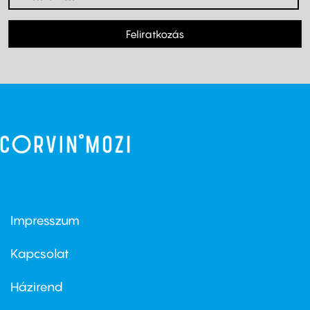
Feliratkozás
Impresszum
Footer
menu
first
Kapcsolat
Házirend
Footer
menu