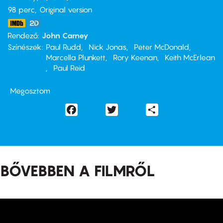
98 perc,
Original version
Rendező
John Carney
Színészek
Paul Rudd
Nick Jonas
Peter McDonald
Marcella Plunkett
Rory Keenan
Keith McErlean
Paul Reid
Megosztom
Facebook
Twitter
Share
BŐVEBBEN A FILMRŐL