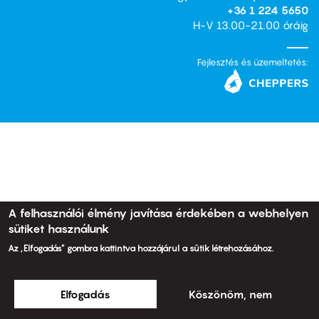
+36 1 224 5650
H-V 13.00-21.00 óráig
Fejlesztés és üzemeltetés:
A felhasználói élmény javítása érdekében a webhelyen
sütiket használunk
Az „Elfogadás” gombra kattintva hozzájárul a sütik létrehozásához.
© 2011 ARTMozi
Footer
Elfogadás
Köszönöm, nem
other
links
Általános Szerződési Feltételek