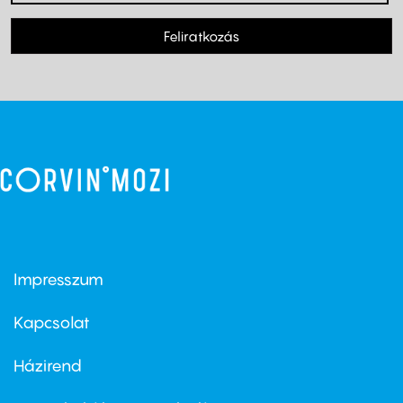
Feliratkozás
Impresszum
Footer
menu
first
Kapcsolat
Házirend
Footer
menu
second