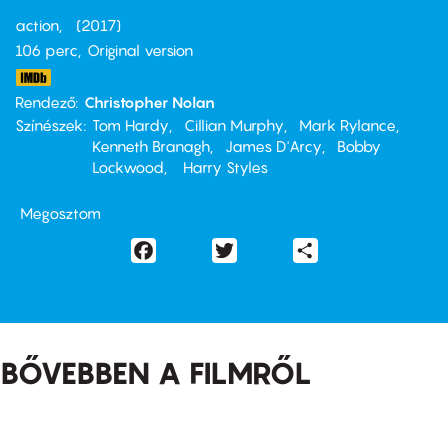
action
2017
106 perc,
Original version
Rendező
Christopher Nolan
Színészek
Tom Hardy
Cillian Murphy
Mark Rylance
Kenneth Branagh
James D'Arcy
Bobby
Lockwood
Harry Styles
Megosztom
Facebook
Twitter
Share
BŐVEBBEN A FILMRŐL