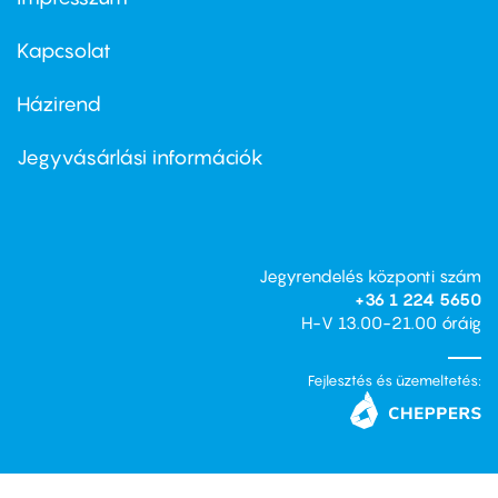
Footer
menu
first
Kapcsolat
Házirend
Footer
menu
second
Jegyvásárlási információk
Jegyrendelés központi szám
+36 1 224 5650
H-V 13.00-21.00 óráig
Fejlesztés és üzemeltetés: