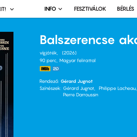
INFO
FESZTIVÁLOK
BÉRLÉS
IT!
Infó,
asztó
esemény,
terembérlés
Balszerencse ak
menü
vígjáték
2026
90 perc,
Magyar felirattal
Rendező
Gérard Jugnot
Színészek
Gérard Jugnot
Philippe Lacheau
Pierre Darroussin