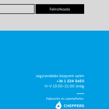
Feliratkozás
Jegyrendelés központi szám
+36 1 224 5650
H-V 13.00-21.00 óráig
Fejlesztés és üzemeltetés: