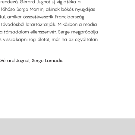
 rendező, Gérard Jugnot új vígjátéka a
 főhőse Serge Martin, akinek békés nyugdíjas
rdul, amikor összetévesztik Franciaország
s tévedésből letartóztatják. Miközben a média
a a társadalom ellenszenvét, Serge megpróbálja
 visszakapni régi életét, már ha ez egyáltalán
 Gérard Jugnot, Serge Lamadie