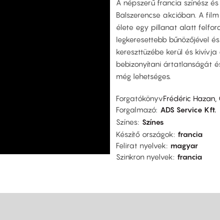
A népszerű francia színész és
Balszerencse akcióban. A film
élete egy pillanat alatt felfo
legkeresettebb bűnözőjével é
kereszttüzébe kerül és kivívj
bebizonyítani ártatlanságát és
még lehetséges.
Forgatókönyv
Frédéric Hazan,
Forgalmazó
ADS Service Kft.
Színes
Színes
Készítő országok
francia
Felirat nyelvek
magyar
Szinkron nyelvek
francia