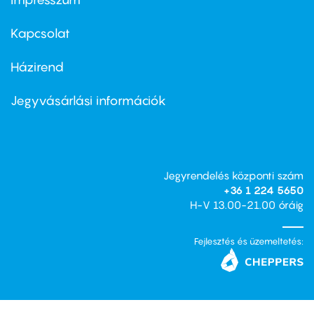
Footer
menu
first
Kapcsolat
Házirend
Footer
menu
second
Jegyvásárlási információk
Jegyrendelés központi szám
+36 1 224 5650
H-V 13.00-21.00 óráig
Fejlesztés és üzemeltetés: