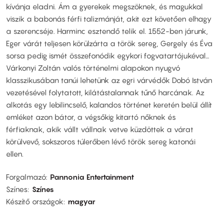
kívánja eladni. Ám a gyerekek megszöknek, és magukkal
viszik a babonás férfi talizmánját, akit ezt követően elhagy
a szerencséje. Harminc esztendő telik el. 1552-ben járunk,
Eger várát teljesen körülzárta a török sereg, Gergely és Éva
sorsa pedig ismét összefonódik egykori fogvatartójukéval…
Várkonyi Zoltán valós történelmi alapokon nyugvó
klasszikusában tanúi lehetünk az egri várvédők Dobó István
vezetésével folytatott, kilátástalannak tűnő harcának. Az
alkotás egy lebilincselő, kalandos történet keretén belül állít
emléket azon bátor, a végsőkig kitartó nőknek és
férfiaknak, akik vállt vállnak vetve küzdöttek a várat
körülvevő, sokszoros túlerőben lévő török sereg katonái
ellen.
Forgalmazó
Pannonia Entertainment
Színes
Színes
Készítő országok
magyar