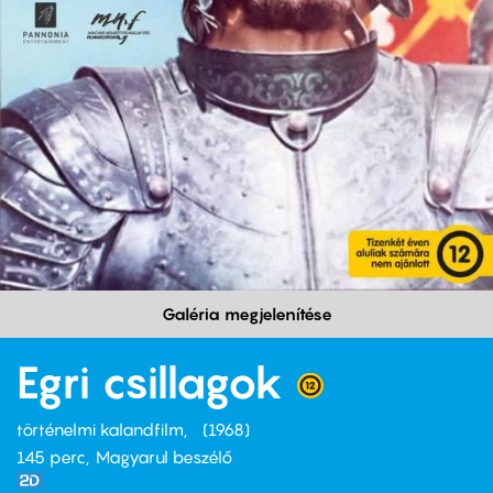
Galéria megjelenítése
Egri csillagok
történelmi kalandfilm
1968
145 perc,
Magyarul beszélő