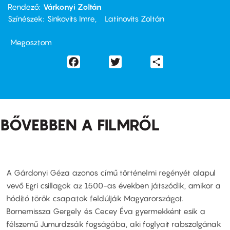
Rendező
Várkonyi Zoltán
Színészek
Sinkovits Imre
Latinovits Zoltán
Megosztom
Facebook
Twitter
Share
BŐVEBBEN A FILMRŐL
A Gárdonyi Géza azonos című történelmi regényét alapul
vevő Egri csillagok az 1500-as években játszódik, amikor a
hódító török csapatok feldúlják Magyarországot.
Bornemissza Gergely és Cecey Éva gyermekként esik a
félszemű Jumurdzsák fogságába, aki foglyait rabszolgának