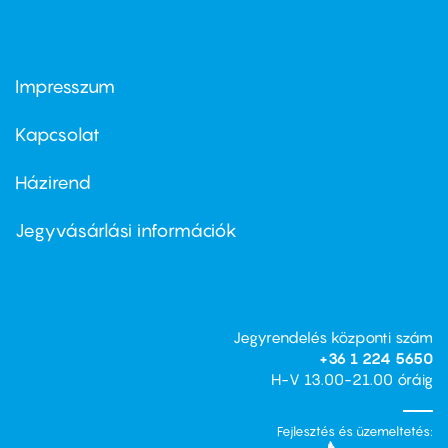
Impresszum
Footer
menu
first
Kapcsolat
Házirend
Footer
menu
second
Jegyvásárlási információk
Jegyrendelés központi szám
+36 1 224 5650
H-V 13.00-21.00 óráig
Fejlesztés és üzemeltetés: