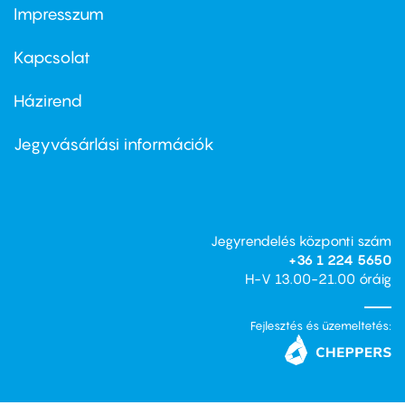
Impresszum
Footer
menu
first
Kapcsolat
Házirend
Footer
menu
second
Jegyvásárlási információk
Jegyrendelés központi szám
+36 1 224 5650
H-V 13.00-21.00 óráig
Fejlesztés és üzemeltetés: