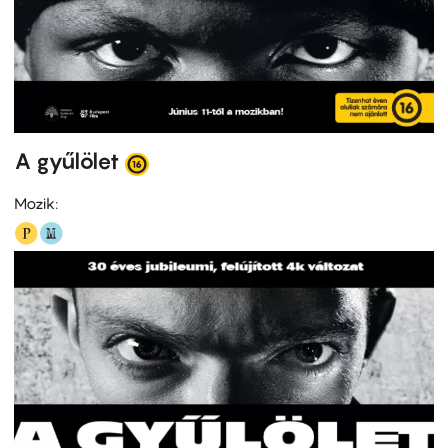
A gyűlölet
Mozik: