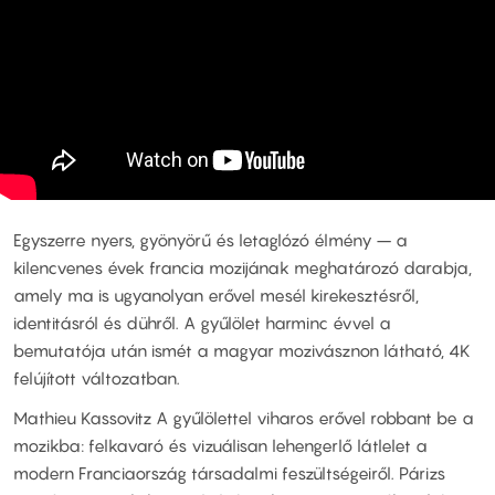
Egyszerre nyers, gyönyörű és letaglózó élmény – a
kilencvenes évek francia mozijának meghatározó darabja,
amely ma is ugyanolyan erővel mesél kirekesztésről,
identitásról és dühről. A gyűlölet harminc évvel a
bemutatója után ismét a magyar mozivásznon látható, 4K
felújított változatban.
Mathieu Kassovitz A gyűlölettel viharos erővel robbant be a
mozikba: felkavaró és vizuálisan lehengerlő látlelet a
modern Franciaország társadalmi feszültségeiről. Párizs