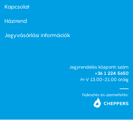
first
Kapcsolat
Házirend
Footer
menu
second
Jegyvásárlási információk
Jegyrendelés központi szám
+36 1 224 5650
H-V 13.00-21.00 óráig
Fejlesztés és üzemeltetés: