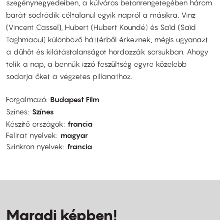
szegénynegyedeiben, a külváros betonrengetegében három
barát sodródik céltalanul egyik napról a másikra. Vinz
(Vincent Cassel), Hubert (Hubert Koundé) és Saïd (Saïd
Taghmaoui) különböző háttérből érkeznek, mégis ugyanazt
a dühöt és kilátástalanságot hordozzák sorsukban. Ahogy
telik a nap, a bennük izzó feszültség egyre közelebb
sodorja őket a végzetes pillanathoz.
Forgalmazó
Budapest Film
Színes
Színes
Készítő országok
francia
Felirat nyelvek
magyar
Szinkron nyelvek
francia
Maradj képben!