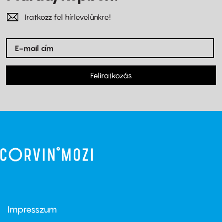
Iratkozz fel hírlevelünkre!
Feliratkozás
Impresszum
Footer
menu