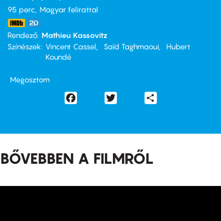
95 perc,
Magyar felirattal
Rendező
Mathieu Kassovitz
Színészek
Vincent Cassel
Saïd Taghmaoui
Hubert
Koundé
Megosztom
Facebook
Twitter
Share
BŐVEBBEN A FILMRŐL