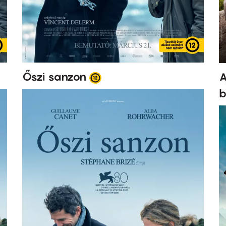
Őszi sanzon
A
b