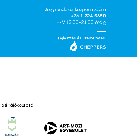
Jegyrendelés központi szám
+36 1 224 5650
H-V 13.00-21.00 óráig
Fejlesztés és üzemeltetés:
ési tájékoztató