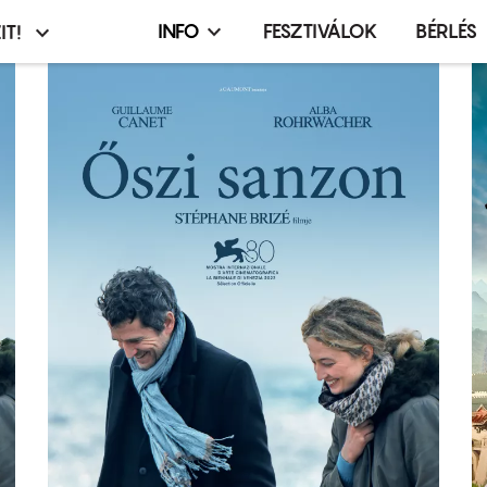
INFO
FESZTIVÁLOK
BÉRLÉS
IT!
Infó,
asztó
esemény,
terembérlés
menü