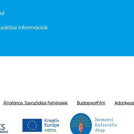
nd
ter
nu
sárlási információk
ond
Általános Szerződési Feltételek
BudapestFilm
Adatkezel