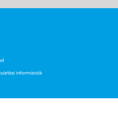
nd
ter
nu
sárlási információk
ond