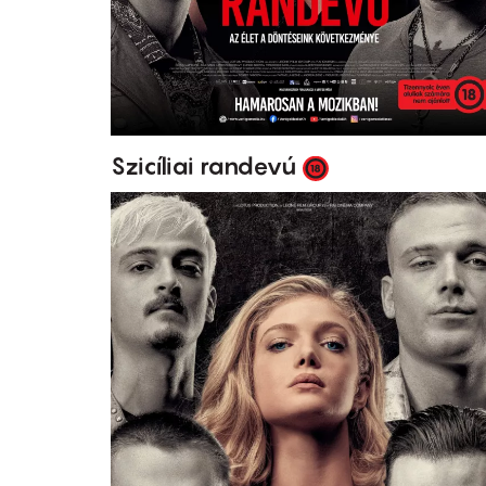
Szicíliai randevú