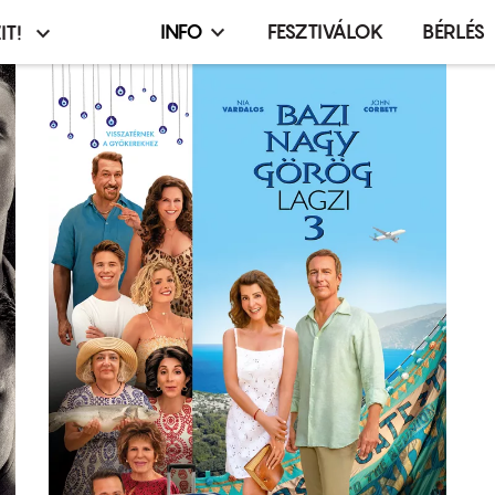
INFO
FESZTIVÁLOK
BÉRLÉS
IT!
Infó,
asztó
esemény,
terembérlés
menü