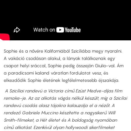
Sophie és a nővére Kaliforniából Szicíliába megy nyaralni.
A vakáció csodásan alakul, a lányok találkoznak egy
csapat helyi sráccal, Sophie pedig összejön Giulio-val. Ám
a paradicsomi kaland váratlan fordulatot vesz, és
elkezdődik Sophie életének legfélelmetesebb éjszakája.
A Szicíliai randevú a Victoria című Ezüst Medve-díjas film
remake-je. Az az alkotás vágás nélkül készült, míg a Szicílai
randevú csodás olasz tájakra kalauzolja el a nézőt. A
rendező Gabriele Muccino készítette a nagysikerű Will
Smith-filmeket, a Hét életet és A boldogság nyomában
című alkotást. Ezenkívül olyan hollywoodi sikerfilmeket