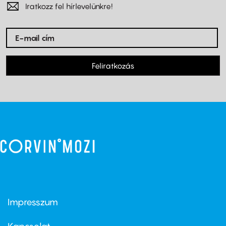
Iratkozz fel hírlevelünkre!
Feliratkozás
Impresszum
Footer
menu
first