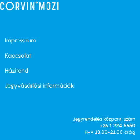
Impresszum
Footer
menu
first
Kapcsolat
Házirend
Footer
menu
second
Jegyvásárlási információk
Jegyrendelés központi szám
+36 1 224 5650
H-V 13.00-21.00 óráig