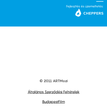
Fejlesztés és üzemeltetés:
© 2011 ARTMozi
Footer
other
links
Általános Szerződési Feltételek
BudapestFilm