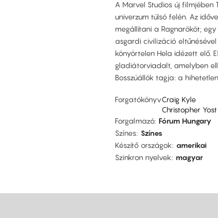
A Marvel Studios új filmjében
univerzum túlsó felén. Az időv
megállítani a Ragnarököt; eg
asgardi civilizáció eltűnéséve
könyörtelen Hela idézett elő. E
gladiátorviadalt, amelyben el
Bosszúállók tagja: a hihetetlen
Forgatókönyv
Craig Kyle
Christopher Yost
Forgalmazó
Fórum Hungary
Színes
Színes
Készítő országok
amerikai
Szinkron nyelvek
magyar