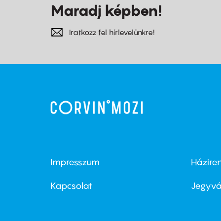
Maradj képben!
Iratkozz fel hírlevelünkre!
Impresszum
Házire
Footer
Foo
menu
me
Kapcsolat
Jegyvá
first
sec