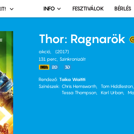
INFO
FESZTIVÁLOK
BÉRLÉS
IT!
Infó,
asztó
esemény,
terembérlés
Thor: Ragnarök
menü
akció
2017
131 perc,
Szinkronizált
Rendező
Taika Waititi
Színészek
Chris Hemsworth
Tom Hiddleston
Tessa Thompson
Karl Urban
Ma