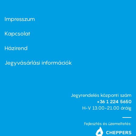
Impresszum
Footer
menu
first
Kapcsolat
Házirend
Footer
menu
second
Jegyvásárlási információk
Jegyrendelés központi szám
+36 1 224 5650
H-V 13.00-21.00 óráig
Fejlesztés és üzemeltetés: