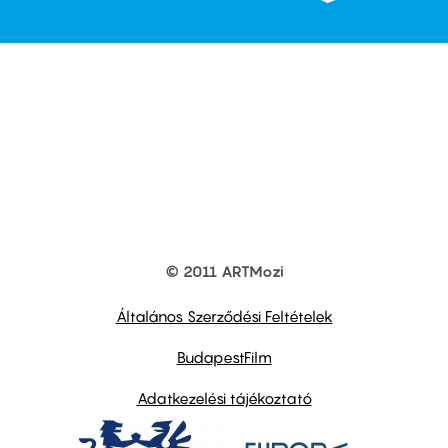
© 2011 ARTMozi
Footer
other
links
Általános Szerződési Feltételek
BudapestFilm
Adatkezelési tájékoztató