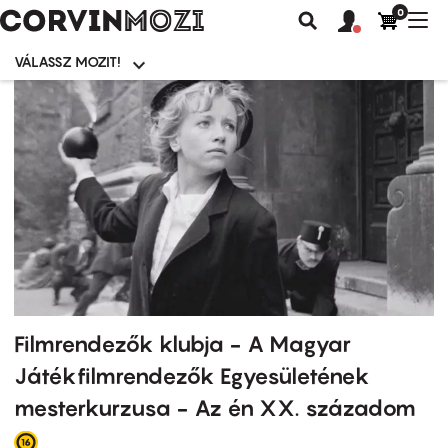
0
Felhasználói
Felhasznál
Nav
Keresés
fiók
fiók
átk
menü
menüje
VÁLASSZ MOZIT!
Moziválasztó
menü
Ugrás
a
tartalomra
Filmrendezők klubja - A Magyar
Játékfilmrendezők Egyesületének
mesterkurzusa - Az én XX. századom