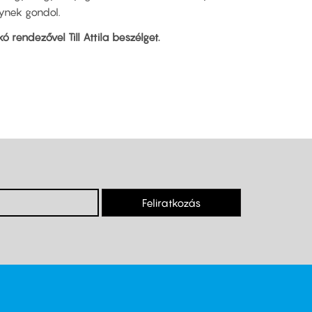
ynek gondol.
ó rendezővel Till Attila beszélget.
Feliratkozás