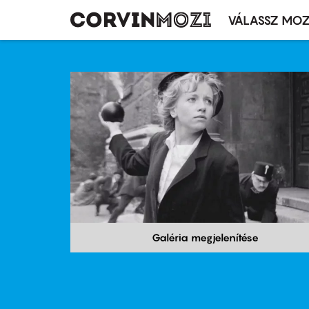
VÁLASSZ MOZ
Mozivál
Ugrás
menü
a
tartalomra
Galéria megjelenítése