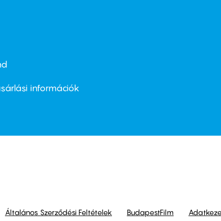
nd
ter
nu
sárlási információk
ond
Általános Szerződési Feltételek
BudapestFilm
Adatkezel