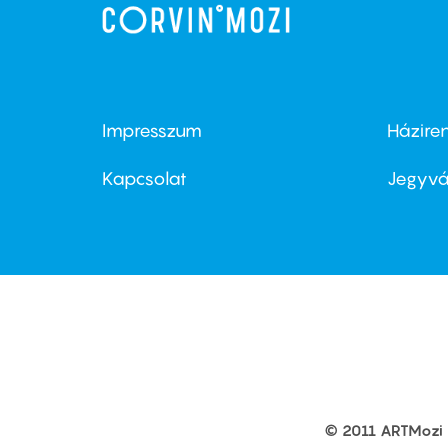
Impresszum
Házire
Footer
Foo
menu
me
Kapcsolat
Jegyvá
first
sec
© 2011 ARTMozi
Footer