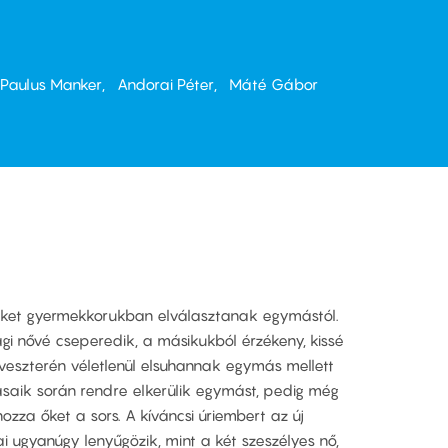
Paulus Manker
Andorai Péter
Máté Gábor
 akiket gyermekkorukban elválasztanak egymástól.
ági nővé cseperedik, a másikukból érzékeny, kissé
ilveszterén véletlenül elsuhannak egymás mellett
saik során rendre elkerülik egymást, pedig még
hozza őket a sors. A kíváncsi úriembert az új
 ugyanúgy lenyűgözik, mint a két szeszélyes nő,