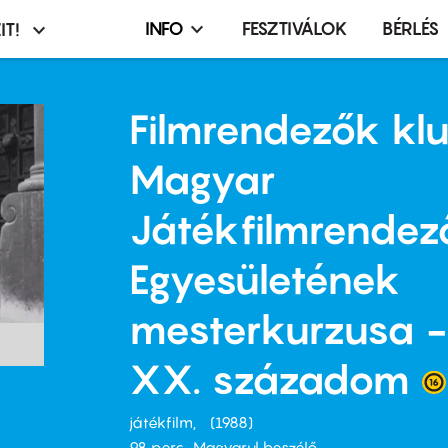
INFO
FESZTIVÁLOK
BÉRLÉS
IT!
Infó,
asztó
esemény,
terembérlés
Filmrendezők klu
menü
Magyar
Játékfilmrendez
Egyesületének
mesterkurzusa -
XX. századom
játékfilm
1988
98 perc,
Magyarul beszélő