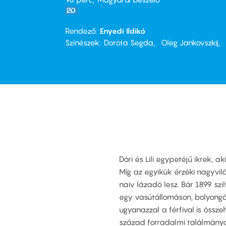
Rendező
Enyedi Ildikó
Színészek
Dorota Segda
Oleg Jankovszkij
Dóri és Lili egypetéjű ikrek,
Míg az egyikük érzéki nagyvil
naiv lázadó lesz. Bár 1899 sz
egy vasútállomáson, bolyongá
ugyanazzal a férfival is össze
század forradalmi találmányai