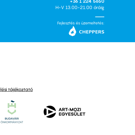
+36 1 224 5650
H-V 13.00-21.00 óráig
Fejlesztés és üzemeltetés:
ési tájékoztató