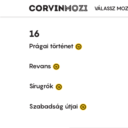
VÁLASSZ MOZ
Mozivál
Ugrás
menü
a
16
tartalomra
Prágai történet
Revans
Sírugrók
Szabadság útjai
Oldalszámozás