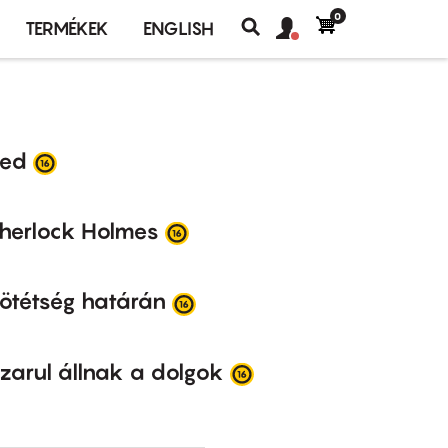
0
Felhasználó
Felhasználói
TERMÉKEK
ENGLISH
fiók
Keresés
fiók
menü
menüje
ed
herlock Holmes
ötétség határán
zarul állnak a dolgok