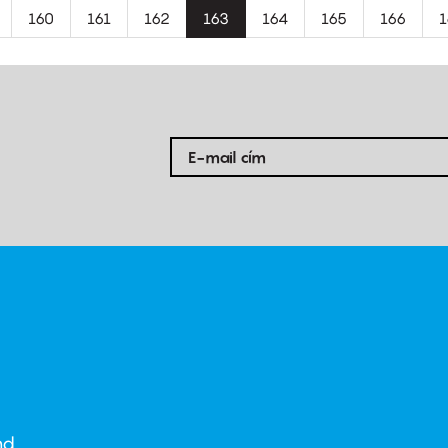
al
Oldal
160
Oldal
161
Oldal
162
Jelenlegi
163
Oldal
164
Oldal
165
Oldal
166
O
1
oldal
nd