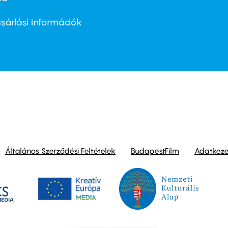
ter
nu
sárlási információk
ond
Általános Szerződési Feltételek
BudapestFilm
Adatkezel