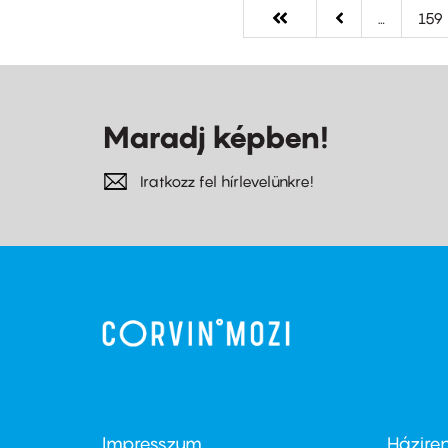
Első
« Első
Előző
‹‹
…
Old
159
oldal
oldal
Maradj képben!
Iratkozz fel hírlevelünkre!
Impresszum
Házire