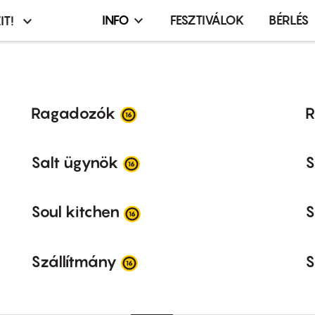
INFO
FESZTIVÁLOK
BÉRLÉS
IT!
Infó,
asztó
esemény,
terembérlés
menü
Ragadozók
R
Salt ügynök
S
Soul kitchen
S
Szállítmány
S