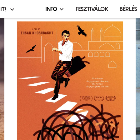
INFO
FESZTIVÁLOK
BÉRLÉS
IT!
Infó,
asztó
esemény,
terembérlés
menü