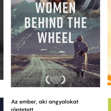
Az ember, aki angyalokat
röptetett