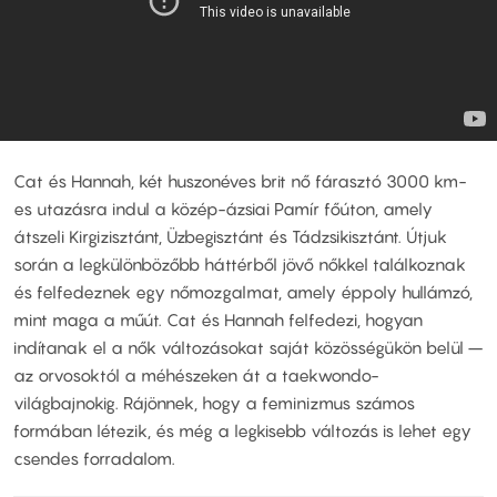
Cat és Hannah, két huszonéves brit nő fárasztó 3000 km-
es utazásra indul a közép-ázsiai Pamír főúton, amely
átszeli Kirgizisztánt, Üzbegisztánt és Tádzsikisztánt. Útjuk
során a legkülönbözőbb háttérből jövő nőkkel találkoznak
és felfedeznek egy nőmozgalmat, amely éppoly hullámzó,
mint maga a műút. Cat és Hannah felfedezi, hogyan
indítanak el a nők változásokat saját közösségükön belül –
az orvosoktól a méhészeken át a taekwondo-
világbajnokig. Rájönnek, hogy a feminizmus számos
formában létezik, és még a legkisebb változás is lehet egy
csendes forradalom.