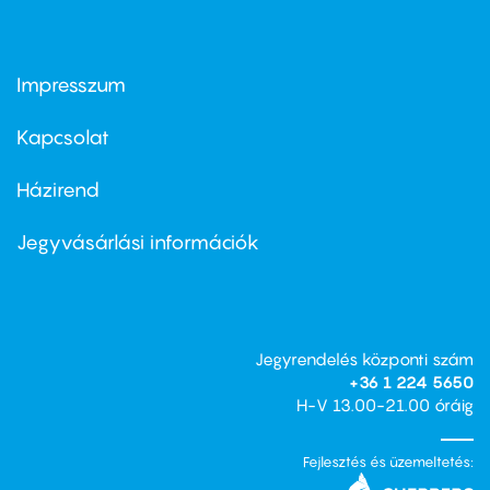
Impresszum
Footer
menu
first
Kapcsolat
Házirend
Footer
menu
second
Jegyvásárlási információk
Jegyrendelés központi szám
+36 1 224 5650
H-V 13.00-21.00 óráig
Fejlesztés és üzemeltetés: