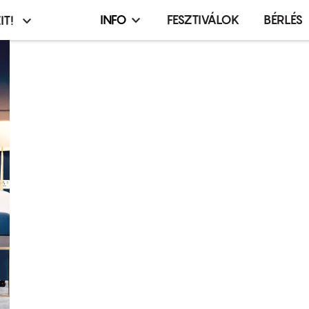
INFO
FESZTIVÁLOK
BÉRLÉS
IT!
Infó,
asztó
esemény,
terembérlés
menü