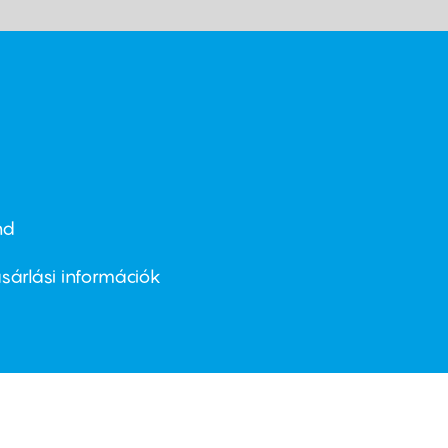
nd
ter
nu
sárlási információk
ond