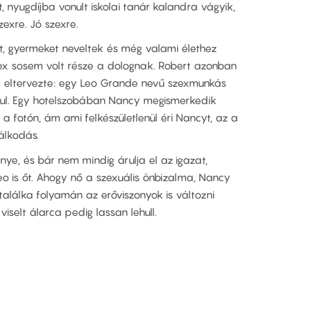
 nyugdíjba vonult iskolai tanár kalandra vágyik,
exre. Jó szexre.
elt, gyermeket neveltek és még valami élethez
 szex sosem volt része a dolognak. Robert azonban
g eltervezte: egy Leo Grande nevű szexmunkás
ndul. Egy hotelszobában Nancy megismerkedik
 a fotón, ám ami felkészületlenül éri Nancyt, az a
álkodás.
e, és bár nem mindig árulja el az igazat,
o is őt. Ahogy nő a szexuális önbizalma, Nancy
alálka folyamán az erőviszonyok is változni
iselt álarca pedig lassan lehull.