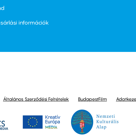
nd
ter
nu
sárlási információk
ond
Általános Szerződési Feltételek
BudapestFilm
Adatkezel