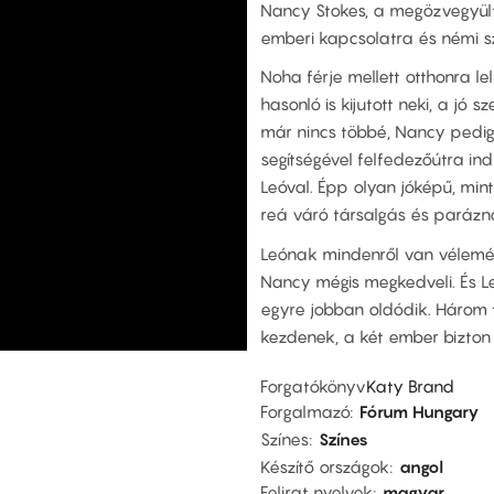
Nancy Stokes, a megözvegyült,
emberi kapcsolatra és némi sz
Noha férje mellett otthonra l
hasonló is kijutott neki, a jó
már nincs többé, Nancy pedi
segítségével felfedezőútra i
Leóval. Épp olyan jóképű, mint
reá váró társalgás és parázn
Leónak mindenről van vélemény
Nancy mégis megkedveli. És Le
egyre jobban oldódik. Három t
kezdenek, a két ember bizton v
Forgatókönyv
Katy Brand
Forgalmazó
Fórum Hungary
Színes
Színes
Készítő országok
angol
Felirat nyelvek
magyar