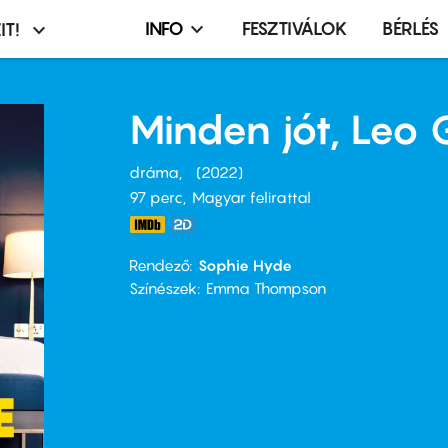
INFO
FESZTIVÁLOK
BÉRLÉS
IT!
Infó,
asztó
esemény,
terembérlés
Minden jót, Leo
menü
dráma
2022
97 perc,
Magyar felirattal
Rendező
Sophie Hyde
Színészek
Emma Thompson