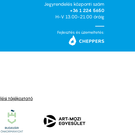
Jegyrendelés központi szám
+36 1 224 5650
H-V 13.00-21.00 óráig
Fejlesztés és üzemeltetés:
ési tájékoztató