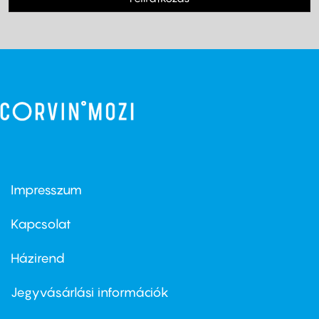
Impresszum
Footer
menu
first
Kapcsolat
Házirend
Footer
menu
second
Jegyvásárlási információk