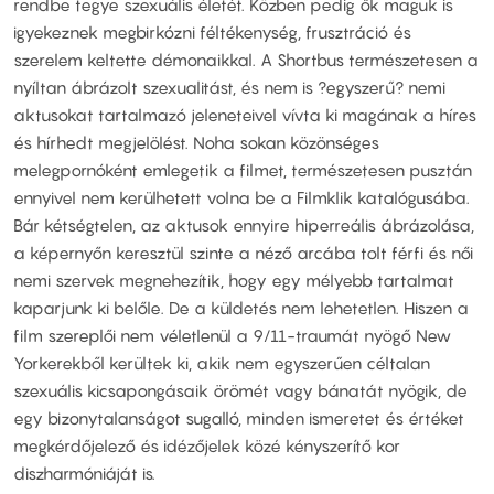
rendbe tegye szexuális életét. Közben pedig ők maguk is
igyekeznek megbirkózni féltékenység, frusztráció és
szerelem keltette démonaikkal. A Shortbus természetesen a
nyíltan ábrázolt szexualitást, és nem is ?egyszerű? nemi
aktusokat tartalmazó jeleneteivel vívta ki magának a híres
és hírhedt megjelölést. Noha sokan közönséges
melegpornóként emlegetik a filmet, természetesen pusztán
ennyivel nem kerülhetett volna be a Filmklik katalógusába.
Bár kétségtelen, az aktusok ennyire hiperreális ábrázolása,
a képernyőn keresztül szinte a néző arcába tolt férfi és női
nemi szervek megnehezítik, hogy egy mélyebb tartalmat
kaparjunk ki belőle. De a küldetés nem lehetetlen. Hiszen a
film szereplői nem véletlenül a 9/11-traumát nyögő New
Yorkerekből kerültek ki, akik nem egyszerűen céltalan
szexuális kicsapongásaik örömét vagy bánatát nyögik, de
egy bizonytalanságot sugalló, minden ismeretet és értéket
megkérdőjelező és idézőjelek közé kényszerítő kor
diszharmóniáját is.