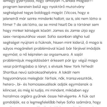
lemegy gyertyába, hogy amolyan ?Csináld magad!?-
program keretein belül egy nyaktörő mutatvány
segítségével tegye boldoggá magát. (Vicces, hogy e
jelenetről már szinte mindenki hallott, az is, aki nem látta a
filmet ? de aki látta, az se mind hiszi!) De a történet sem
hagy minket kétségek között: James és Jamie útja egy
szex-terapeutához vezet. Sofia azonban aligha tud
segítséget nyújtani a fiúknak, hiszen mint kiderül, ő maga is
súlyos magánéleti problémával küzd: bár férjével imádják
egymást, a nő képtelen az orgazmusra. A saját
problémájuk megoldásáért érkezett pár így végül maga
veszi pártfogásba a lányt, s elviszik New York hírhedt
Shortbus nevű szórakozóhelyére. A lokált nem
hagyományos melegbár: férfiak, nők, transzvesztiták,
hetero-, bi- és homoszexuálisok adják egymásnak a
kilincset, és még ki tudja, mi mindent, miközben egy
hatalmas orgiára gyűlnek össze hétvégente. A fiúk azt
gondolják, ez a legmegfelelőbb helye Sofia számára, hogy