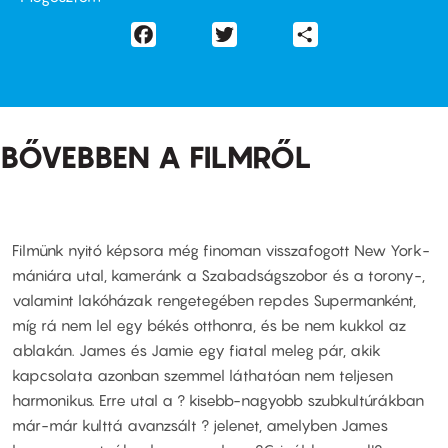
Facebook
Twitter
Share
BŐVEBBEN A FILMRŐL
Filmünk nyitó képsora még finoman visszafogott New York-
mániára utal, kameránk a Szabadságszobor és a torony-,
valamint lakóházak rengetegében repdes Supermanként,
míg rá nem lel egy békés otthonra, és be nem kukkol az
ablakán. James és Jamie egy fiatal meleg pár, akik
kapcsolata azonban szemmel láthatóan nem teljesen
harmonikus. Erre utal a ? kisebb-nagyobb szubkultúrákban
már-már kulttá avanzsált ? jelenet, amelyben James