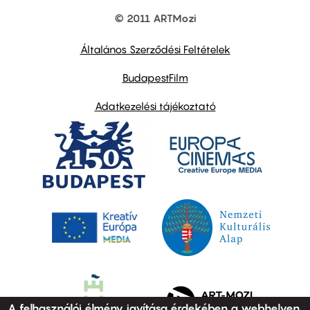
© 2011 ARTMozi
Footer
other
links
Általános Szerződési Feltételek
BudapestFilm
Adatkezelési tájékoztató
A felhasználói élmény javítása érdekében a webhelyen