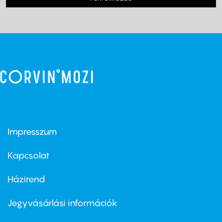
Impresszum
Footer
menu
first
Kapcsolat
Házirend
Footer
menu
second
Jegyvásárlási információk