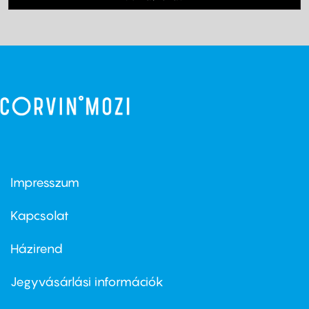
Impresszum
Footer
menu
first
Kapcsolat
Házirend
Footer
menu
second
Jegyvásárlási információk