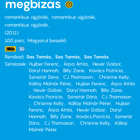
megbízás
romantikus vígjáték
romantikus vígjáték
romantikus vígjáték
2011
100 perc,
Magyarul beszélő
Rendező
Sas Tamás
Sas Tamás
Sas Tamás
Színészek
Hujber Ferenc
Árpa Attila
Hevér Gábor
Daryl Hannah
Billy Zane
Kovács Patrícia
Szinetár Dóra
CJ Thomason
Christine Kelly
Kálloy Molnár Péter
Hujber Ferenc
Árpa Attila
Hevér Gábor
Daryl Hannah
Billy Zane
Kovács Patrícia
Szinetár Dóra
CJ Thomason
Christine Kelly
Kálloy Molnár Péter
Hujber
Ferenc
Árpa Attila
Hevér Gábor
Daryl
Hannah
Billy Zane
Kovács Patrícia
Szinetár
Dóra
CJ Thomason
Christine Kelly
Kálloy
Molnár Péter