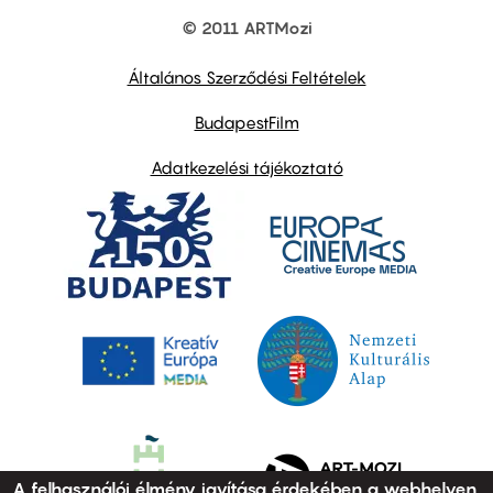
© 2011 ARTMozi
Footer
other
links
Általános Szerződési Feltételek
BudapestFilm
Adatkezelési tájékoztató
A felhasználói élmény javítása érdekében a webhelyen