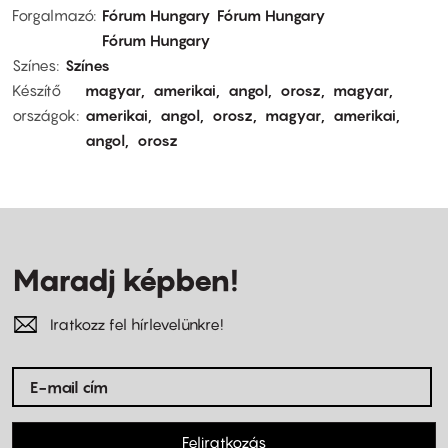
Forgalmazó
Fórum Hungary
Fórum Hungary
Fórum Hungary
Színes
Színes
Készítő
magyar
amerikai
angol
orosz
magyar
országok
amerikai
angol
orosz
magyar
amerikai
angol
orosz
Maradj képben!
Iratkozz fel hírlevelünkre!
Feliratkozás