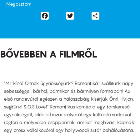
Megosztom
Facebook
Twitter
Share
BŐVEBBEN A FILMRŐL
"Mit kínál Önnek ügynökségünk? Romantikát szállítunk nagy
sebességgel, bárhol, bármikor és bármilyen formában! Az
első randevútól egészen a hálószobáig kísérjük Önt! Hívjon,
segítünk! S.O.S Love!" Romantikus komédia egy társkereső
ügynökségről, akik a hazai pályáról egy külföldi munkával
rögtön a mélyvízbe csöppennek, amikor megbízást kapnak
egy orosz vállalkozótól egy hollywoodi sztár behálózására.