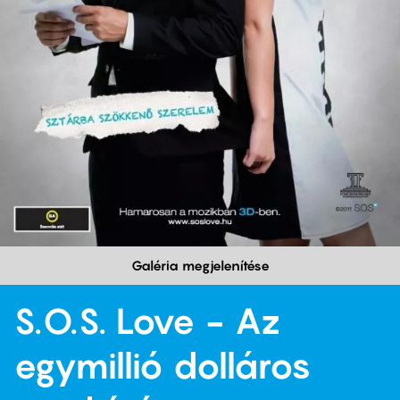
Galéria megjelenítése
S.O.S. Love - Az
egymillió dolláros