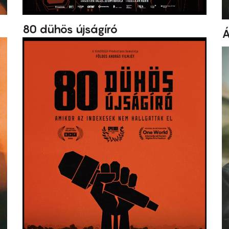
80 dühös újságíró
Á