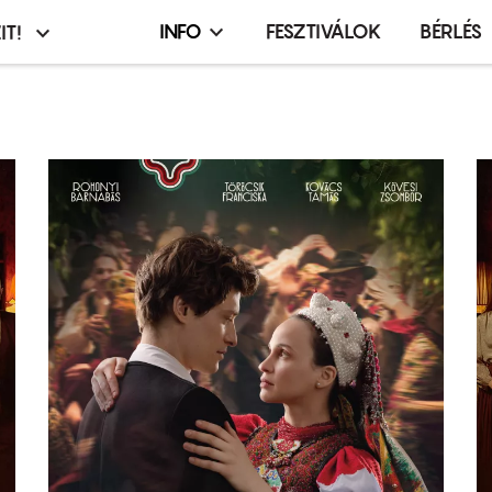
INFO
FESZTIVÁLOK
BÉRLÉS
IT!
Infó,
asztó
esemény,
terembérlés
menü