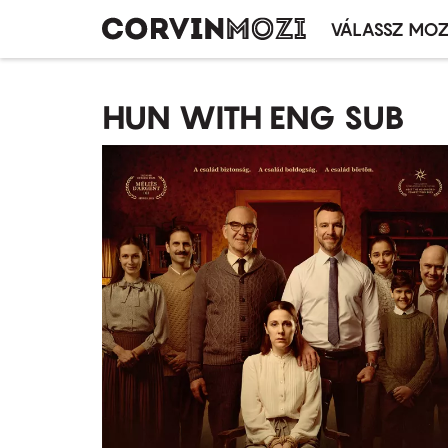
VÁLASSZ MOZ
Mozivál
Ugrás
menü
a
HUN WITH ENG SUB
tartalomra