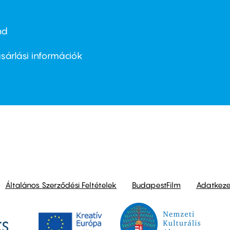
nd
ter
nu
sárlási információk
ond
Általános Szerződési Feltételek
BudapestFilm
Adatkezel