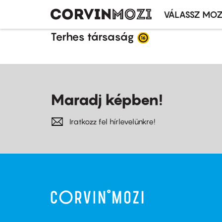
VÁLASSZ MOZ
Mozivál
Ugrás
menü
Terhes társaság
a
tartalomra
Maradj képben!
Iratkozz fel hírlevelünkre!