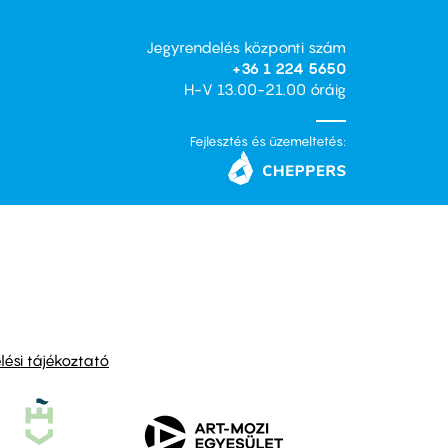
Jegyrendelés központi szám
+36 1 224 5650
H-V 13.00-21.00 óráig
Fejlesztés és üzemeltetés:
ési tájékoztató