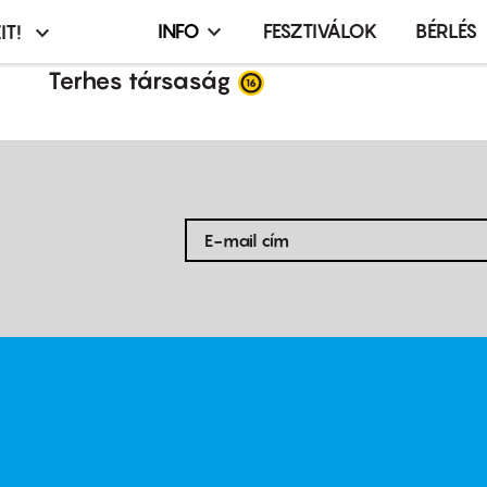
INFO
FESZTIVÁLOK
BÉRLÉS
IT!
Infó,
asztó
esemény,
Terhes társaság
terembérlés
menü