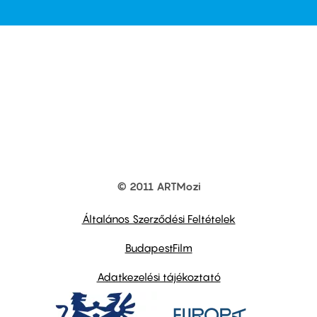
© 2011 ARTMozi
Footer
other
links
Általános Szerződési Feltételek
BudapestFilm
Adatkezelési tájékoztató