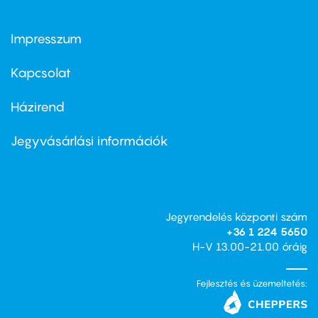
Impresszum
Footer
menu
first
Kapcsolat
Házirend
Footer
menu
second
Jegyvásárlási információk
Jegyrendelés központi szám
+36 1 224 5650
H-V 13.00-21.00 óráig
Fejlesztés és üzemeltetés: