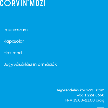
Impresszum
Footer
menu
first
Kapcsolat
Házirend
Footer
menu
second
Jegyvásárlási információk
Jegyrendelés központi szám
+36 1 224 5650
H-V 13.00-21.00 óráig