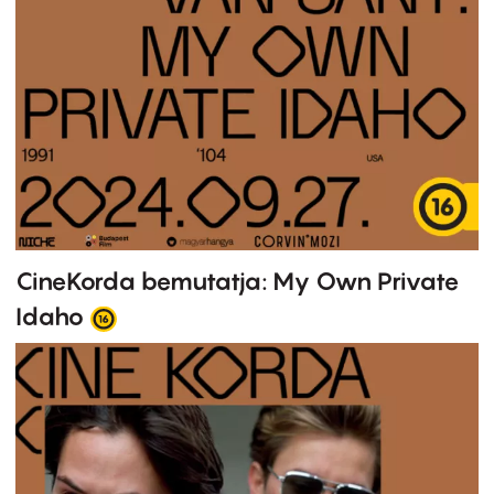
CineKorda bemutatja: My Own Private
Idaho