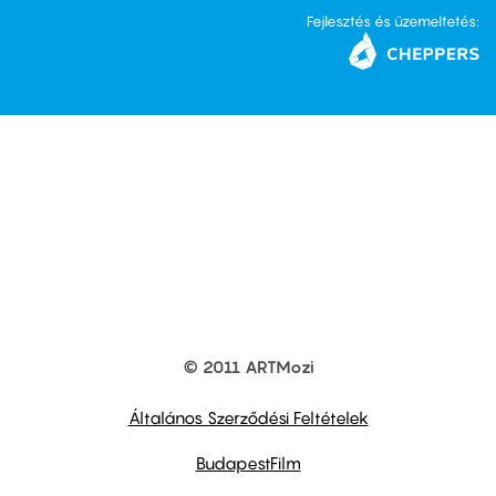
Fejlesztés és üzemeltetés:
© 2011 ARTMozi
Footer
other
links
Általános Szerződési Feltételek
BudapestFilm