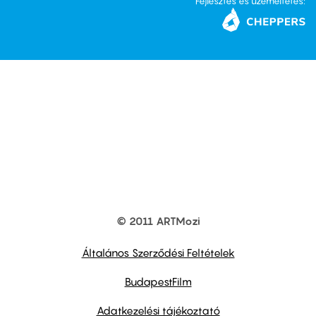
Fejlesztés és üzemeltetés:
© 2011 ARTMozi
Footer
other
links
Általános Szerződési Feltételek
BudapestFilm
Adatkezelési tájékoztató