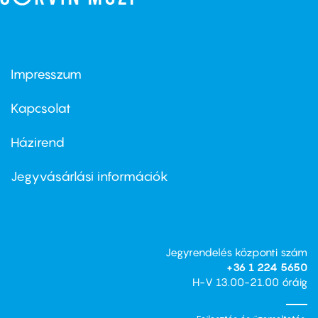
Impresszum
Footer
menu
first
Kapcsolat
Házirend
Footer
menu
second
Jegyvásárlási információk
Jegyrendelés központi szám
+36 1 224 5650
H-V 13.00-21.00 óráig