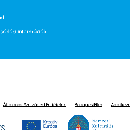
nd
ter
nu
sárlási információk
ond
Általános Szerződési Feltételek
BudapestFilm
Adatkezel