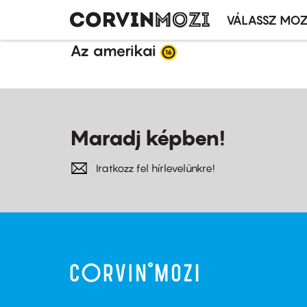
VÁLASSZ MOZ
Mozivál
Ugrás
menü
Az amerikai
a
tartalomra
Maradj képben!
Iratkozz fel hírlevelünkre!