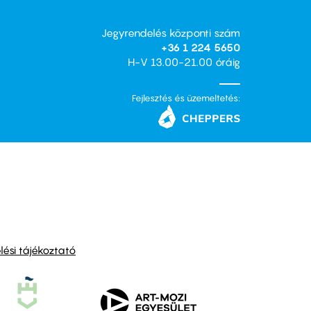
Jegyrendelés központi szám
+36 1 224 5650
H-V 13.00-21.00 óráig
Fejlesztés és üzemeltetés:
ési tájékoztató