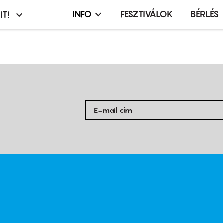
INFO
FESZTIVÁLOK
BÉRLÉS
IT!
Infó,
asztó
esemény,
terembérlés
menü