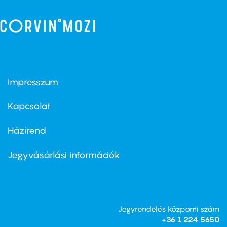
Impresszum
Footer
menu
first
Kapcsolat
Házirend
Footer
menu
second
Jegyvásárlási információk
Jegyrendelés központi szám
+36 1 224 5650