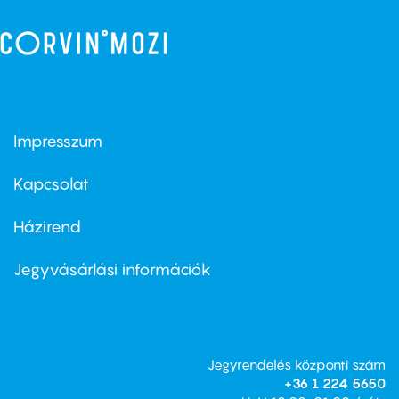
Impresszum
Footer
menu
first
Kapcsolat
Házirend
Footer
menu
second
Jegyvásárlási információk
Jegyrendelés központi szám
+36 1 224 5650