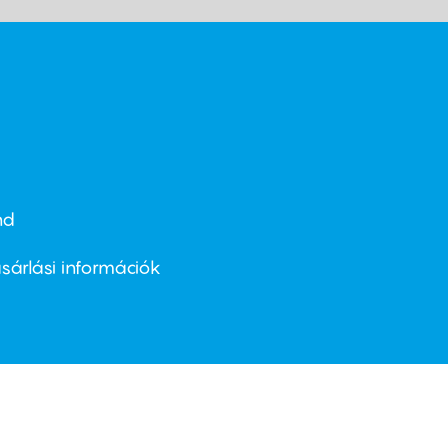
nd
ter
nu
sárlási információk
ond