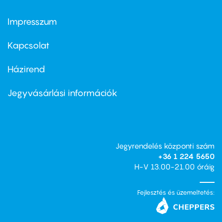
Impresszum
Footer
menu
first
Kapcsolat
Házirend
Footer
menu
second
Jegyvásárlási információk
Jegyrendelés központi szám
+36 1 224 5650
H-V 13.00-21.00 óráig
Fejlesztés és üzemeltetés: