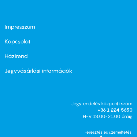
Impresszum
Footer
menu
first
Kapcsolat
Házirend
Footer
menu
second
Jegyvásárlási információk
Jegyrendelés központi szám
+36 1 224 5650
H-V 13.00-21.00 óráig
Fejlesztés és üzemeltetés: