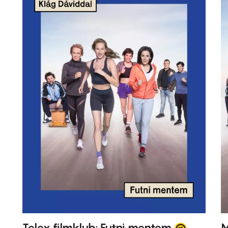
Telex filmklub: Futni mentem
M