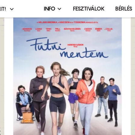
INFO
FESZTIVÁLOK
BÉRLÉS
IT!
Infó,
asztó
esemény,
terembérlés
menü