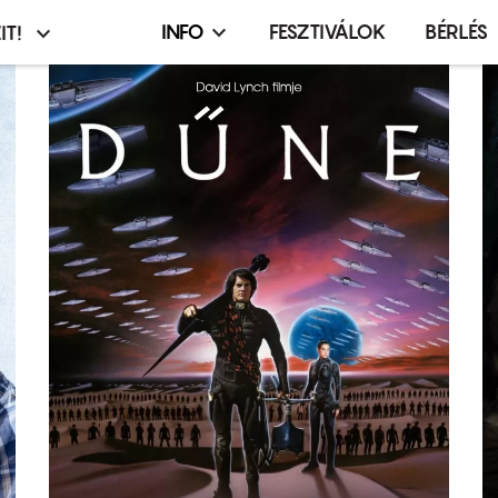
INFO
FESZTIVÁLOK
BÉRLÉS
IT!
Infó,
asztó
esemény,
terembérlés
menü