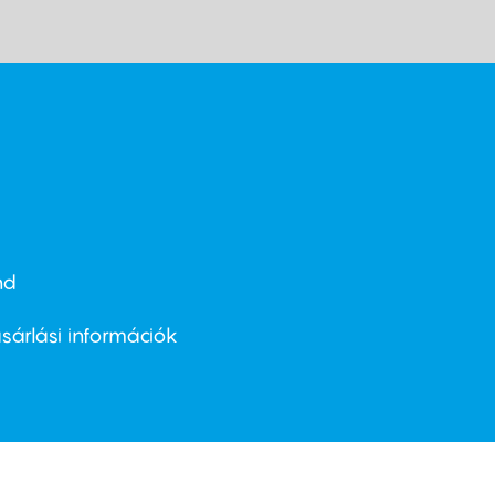
nd
ter
nu
sárlási információk
ond