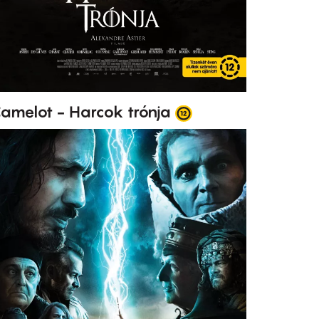
amelot - Harcok trónja