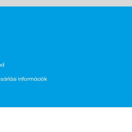
nd
ter
nu
sárlási információk
ond