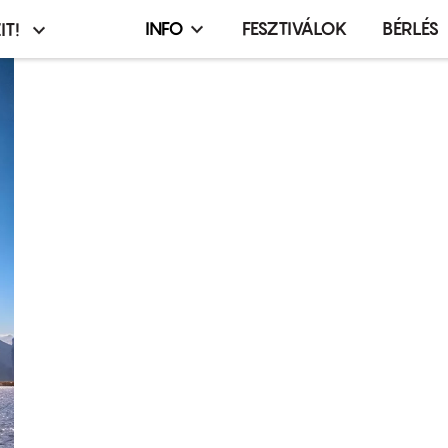
INFO
FESZTIVÁLOK
BÉRLÉS
IT!
Infó,
asztó
esemény,
terembérlés
menü