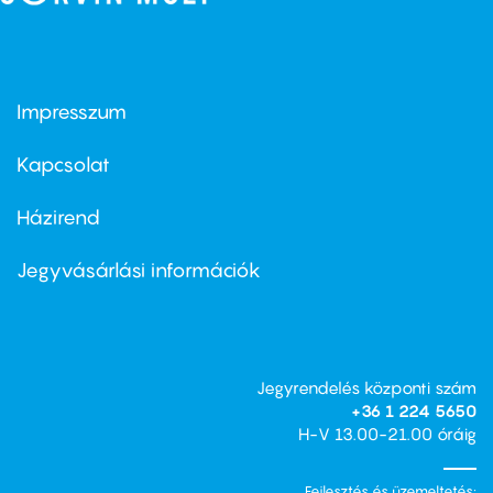
Impresszum
Footer
menu
first
Kapcsolat
Házirend
Footer
menu
second
Jegyvásárlási információk
Jegyrendelés központi szám
+36 1 224 5650
H-V 13.00-21.00 óráig
Fejlesztés és üzemeltetés: